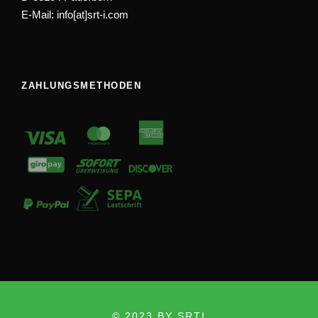
E-Mail: info[at]srt-i.com
ZAHLUNGSMETHODEN
© 2023 BY SRTI